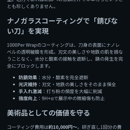
とも珍しくありません。
ナノガラスコーティングで「錆びな
い刀」を実現
1000Per Wrapのコーティングは、刀身の表面にナノレ
ベルの透明被膜を形成。刃文の美しさや地鉄の肌を損な
うことなく、水分と酸素の接触を遮断し、錆の発生を完
全にブロックします。
防錆効果
：水分・酸素を完全遮断
光沢維持
：刃文・地鉄の美しさをそのまま保全
手入れ激減
：打ち粉の頻度を大幅に削減
強度向上
：9H+αで展示中の微細傷も防止
美術品としての価値を守る
コーティング費用は
約10,000円〜
。研ぎ直し1回分の費