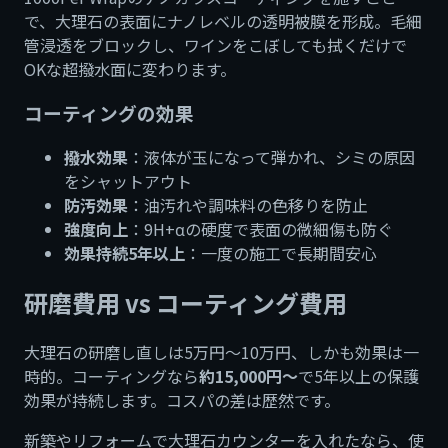
で、大理石の表面にナノレベルの透明被膜を形成。毛細
管浸透をブロックし、ワインをこぼしても拭くだけで
OKな超撥水面に変わります。
コーティングの効果
撥水効果
：液体が玉になって弾かれ、シミの原因
をシャットアウト
防汚効果
：油汚れや調味料の色移りを防止
強度向上
：9H+αの硬度で表面の微細傷も防ぐ
効果持続5年以上
：一度の施工で長期間安心
研磨費用 vs コーティング費用
大理石の研磨し直しは5万円〜10万円、しかも効果は一
時的。コーティングなら
約15,000円〜
で5年以上の保護
効果が持続します。コスパの差は歴然です。
新築やリフォームで大理石カウンターを入れたなら、使