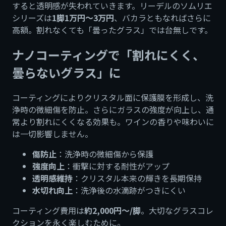
すると透明感が失われていきます。リーデルのソムリエ
シリーズは
1脚1万円〜3万円
、バカラともなればさらに
高額。割れなくても「曇ったグラス」では台無しです。
ナノコーティングで「割れにくく、
曇らないグラス」に
コーティングによりクリスタル面に保護膜を形成し、洗
浄時の微細傷を防止。さらにガラスの強度が向上し、通
常より割れにくくなる効果も。ワインの香りや味わいに
は一切影響しません。
傷防止
：洗浄時の微細傷から保護
強度向上
：衝撃に対する耐性がアップ
透明感維持
：クリスタル本来の輝きを長期保持
水切れ向上
：洗浄後の水滴跡がつきにくい
コーティング費用は
約2,000円〜/脚
。大切なグラスコレ
クションを永く楽しむために。