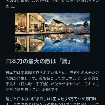
大切な仏壇を、次の世代にも美しい状態でお渡しするた
めに。
日本刀の最大の敵は「錆」
日本刀は炭素鋼で作られているため、空気中の水分だけ
で錆が発生します。美術品としての日本刀は、定期的な
手入れ（打ち粉・丁子油）が欠かせませんが、それでも
完全に錆を防ぐことは困難です。
錆びた日本刀の研ぎ直しは
1回あたり5万円〜30万円以
上
。名刀であれば研師への依頼だけで半年待ちというこ