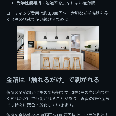
光学性能維持
：透過率を損なわない極薄膜
コーティング費用は
約8,000円〜
。大切な光学機器を長
く最高の状態で使い続けるために。
金箔は「触れるだけ」で剥がれる
仏壇の金箔部分は極めて繊細です。お掃除の際に布で軽
く触れただけでも剥がれることがあり、線香の煙や湿気
でも徐々に変色・劣化していきます。
仏壇の金箔修復は
30万円〜100万円以上
。全面修復とも