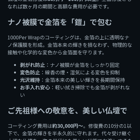
なれば数ヶ月の期間と高額な費用が必要です。
ナノ被膜で金箔を「鎧」で包む
1000Per Wrapのコーティングは、金箔の上に透明なナ
ノ保護膜を形成。金箔本来の輝きを損なわず、物理的な
接触や化学的な変色から金箔面を守ります。
剥がれ防止
：ナノ被膜が金箔をしっかり固定
変色防止
：線香の煙・湿気による変色を抑制
光沢維持
：金箔本来の美しい輝きを長期間保持
お手入れ安心
：軽い拭き掃除でも金箔が剥がれな
い
ご先祖様への敬意を、美しい仏壇で
コーティング費用は
約30,000円〜
。修復費の10分の1以
下で、金箔の輝きを半永久的に守れます。代々受け継ぐ