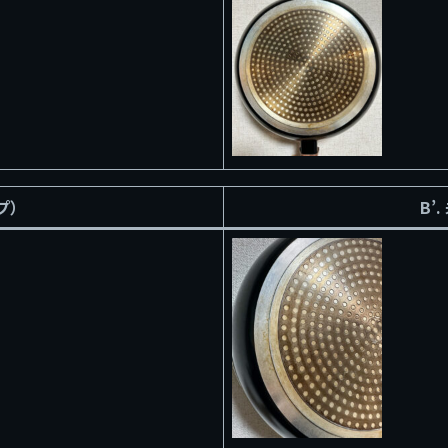
プ）
B’