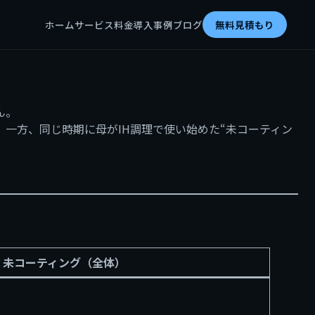
ホーム
サービス
料金
導入事例
ブログ
無料見積もり
ん。
。一方、同じ時期に母がIH調理で使い始めた“未コーティン
’. 未コーティング（全体）