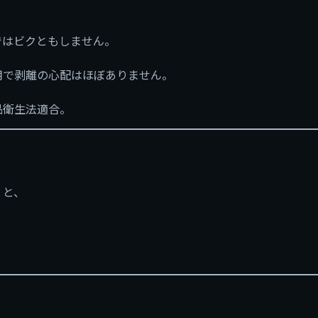
力ではビクともしません。
用で剥離の心配はほぼありません。
品衛生法適合。
くと、