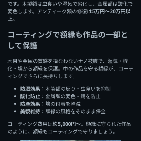
です。木製額は虫食いや湿気で劣化し、金属額は酸化で
変色します。アンティーク額の修復は
5万円〜20万円以
上
。
コーティングで額縁も作品の一部と
して保護
木目や金属の質感を損なわないナノ被膜で、湿気・酸
化・埃から額縁を保護。中の作品を守る額縁が、コーテ
ィングでさらに長持ちします。
防湿効果
：木製額の反り・虫食いを抑制
酸化防止
：金属額の変色・錆を防止
防塵効果
：埃の付着を軽減
美観維持
：額縁の風格をそのまま保全
コーティング費用は
約5,000円〜
。額縁に守られた作品
のように、額縁もコーティングで守りましょう。