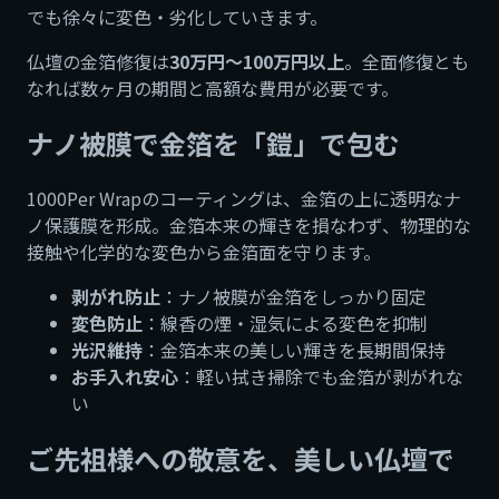
でも徐々に変色・劣化していきます。
仏壇の金箔修復は
30万円〜100万円以上
。全面修復とも
なれば数ヶ月の期間と高額な費用が必要です。
ナノ被膜で金箔を「鎧」で包む
1000Per Wrapのコーティングは、金箔の上に透明なナ
ノ保護膜を形成。金箔本来の輝きを損なわず、物理的な
接触や化学的な変色から金箔面を守ります。
剥がれ防止
：ナノ被膜が金箔をしっかり固定
変色防止
：線香の煙・湿気による変色を抑制
光沢維持
：金箔本来の美しい輝きを長期間保持
お手入れ安心
：軽い拭き掃除でも金箔が剥がれな
い
ご先祖様への敬意を、美しい仏壇で