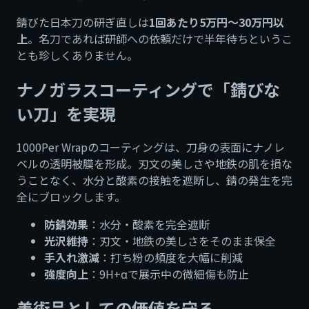
錆びた日本刀の研ぎ直しは
1回あたり5万円〜30万円以
上
。名刀であれば研師への依頼だけで半年待ちというこ
とも珍しくありません。
ナノガラスコーティングで「錆びな
い刀」を実現
1000Per Wrapのコーティングは、刀身の表面にナノレ
ベルの透明被膜を形成。刃文の美しさや地鉄の肌を損な
うことなく、水分と酸素の接触を遮断し、錆の発生を完
全にブロックします。
防錆効果
：水分・酸素を完全遮断
光沢維持
：刃文・地鉄の美しさをそのまま保全
手入れ激減
：打ち粉の頻度を大幅に削減
強度向上
：9H+αで展示中の微細傷も防止
美術品としての価値を守る