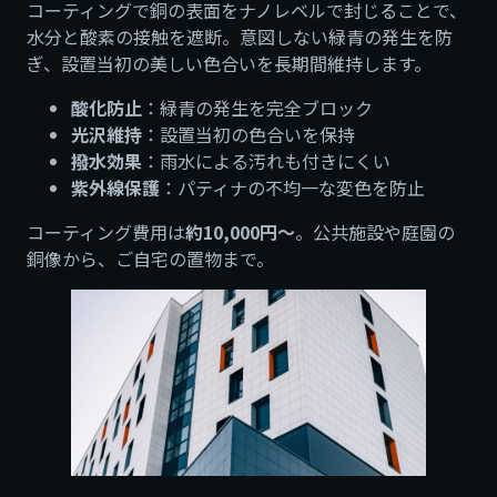
コーティングで銅の表面をナノレベルで封じることで、
水分と酸素の接触を遮断。意図しない緑青の発生を防
ぎ、設置当初の美しい色合いを長期間維持します。
酸化防止
：緑青の発生を完全ブロック
光沢維持
：設置当初の色合いを保持
撥水効果
：雨水による汚れも付きにくい
紫外線保護
：パティナの不均一な変色を防止
コーティング費用は
約10,000円〜
。公共施設や庭園の
銅像から、ご自宅の置物まで。