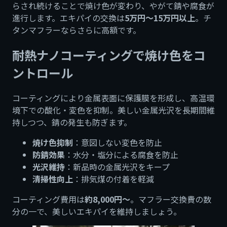
らされ続けることで焼け色が変わり、やがて錆や腐食が
進行します。エキパイの交換は
5万円〜15万円以上
。チ
タンマフラーならさらに高額です。
耐熱ナノコーティングで焼け色をコ
ントロール
コーティングにより金属表面に保護膜を形成し、高温環
境下での酸化・変色を抑制。美しい金属光沢を長期間維
持しつつ、錆の発生も防ぎます。
焼け色抑制
：意図しない変色を防止
防錆効果
：水分・塩分による腐食を防止
光沢維持
：新品時の金属光沢をキープ
清掃性向上
：排気煤の付着を軽減
コーティング費用は
約8,000円〜
。マフラー交換費の数
分の一で、美しいエキパイを維持しましょう。