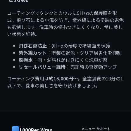
コーティングでタンクとカウルに9H+αの保護膜を形
成。飛び石による小傷を防ぎ、紫外線による塗装の退色
も抑制します。洗車時の傷もつきにくくなり、常に美し
い状態を維持。
飛び石傷防止
：9H+αの硬度で塗装面を保護
紫外線カット
：塗装の退色・クリア層劣化を抑制
超撥水
：雨・泥汚れが付きにくく洗車が楽
リセールバリュー維持
：売却時の査定額アップ
コーティング費用は
約15,000円〜
。全塗装費の10分の1
以下で、愛車の美しさを守り続けましょう。
メニュー
サポート
1000Per Wrap