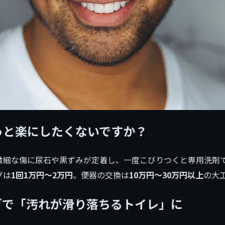
っと楽にしたくないですか？
微細な傷に尿石や黒ずみが定着し、一度こびりつくと専用洗剤
グは
1回1万円〜2万円
。便器の交換は
10万円〜30万円以上
の大
グで「汚れが滑り落ちるトイレ」に